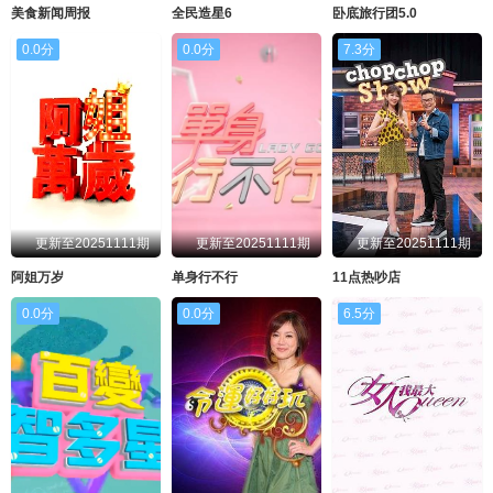
美食新闻周报
全民造星6
卧底旅行团5.0
0.0分
0.0分
7.3分
更新至20251111期
更新至20251111期
更新至20251111期
阿姐万岁
单身行不行
11点热吵店
0.0分
0.0分
6.5分