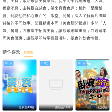
播、主持，緊貼最新美食潮流。從不同平台網羅超「人氣」
餐廳消息，主持親自試食，帶來真實食評；相約「星級飯
腳」到訪他們私心推介的「飯堂」開餐；深入了解食店滋味
背後的不同故事。節目精選本周《美食新聞報道》多間「人
氣」餐廳，力推當中招牌美食，讓觀眾細味重溫；並速遞本
周美食優惠，讓觀眾即時掌握最滋味、抵食的飲食情報。
猜你喜欢
同类型
0.0分
0.0分
0.0分
更新至43期
更新至11期
已完结