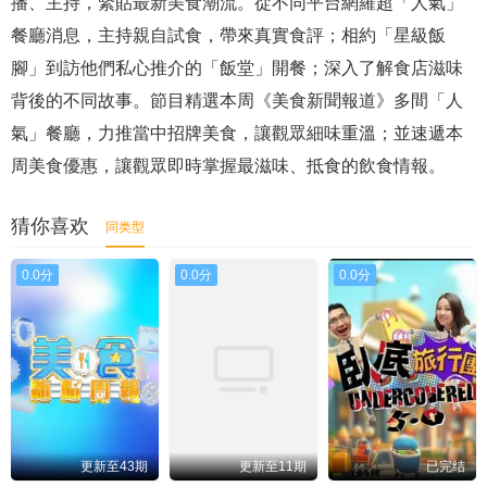
播、主持，緊貼最新美食潮流。從不同平台網羅超「人氣」
餐廳消息，主持親自試食，帶來真實食評；相約「星級飯
腳」到訪他們私心推介的「飯堂」開餐；深入了解食店滋味
背後的不同故事。節目精選本周《美食新聞報道》多間「人
氣」餐廳，力推當中招牌美食，讓觀眾細味重溫；並速遞本
周美食優惠，讓觀眾即時掌握最滋味、抵食的飲食情報。
猜你喜欢
同类型
0.0分
0.0分
0.0分
更新至43期
更新至11期
已完结