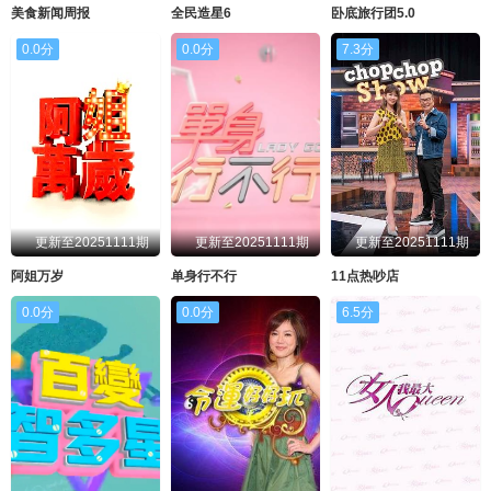
美食新闻周报
全民造星6
卧底旅行团5.0
0.0分
0.0分
7.3分
更新至20251111期
更新至20251111期
更新至20251111期
阿姐万岁
单身行不行
11点热吵店
0.0分
0.0分
6.5分